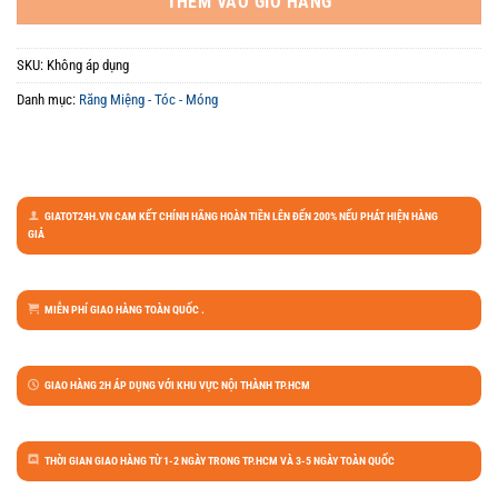
THÊM VÀO GIỎ HÀNG
SKU:
Không áp dụng
Danh mục:
Răng Miệng - Tóc - Móng
GIATOT24H.VN CAM KẾT CHÍNH HÃNG HOÀN TIỀN LÊN ĐẾN 200% NẾU PHÁT HIỆN HÀNG
GIẢ
MIỄN PHÍ GIAO HÀNG TOÀN QUỐC .
GIAO HÀNG 2H ÁP DỤNG VỚI KHU VỰC NỘI THÀNH TP.HCM
THỜI GIAN GIAO HÀNG TỪ 1-2 NGÀY TRONG TP.HCM VÀ 3-5 NGÀY TOÀN QUỐC