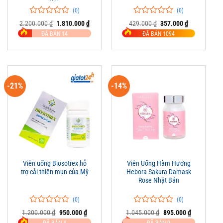
(0)
(0)
0
0
0
0
Giá
Giá
Giá
Giá
2.200.000
₫
1.810.000
₫
429.000
₫
357.000
₫
trên
gốc
hiện
trên
gốc
hiện
ĐÃ BÁN 14
ĐÃ BÁN 1094
là:
tại
là:
tại
5
5
2.200.000 ₫.
là:
429.000 ₫.
là:
đánh
đánh
1.810.000 ₫.
357.000 ₫.
giá
giá
-21%
-14%
Viên uống Biosotrex hỗ
Viên Uống Hàm Hương
trợ cải thiện mụn của Mỹ
Hebora Sakura Damask
Rose Nhật Bản
(0)
(0)
0
0
0
0
Giá
Giá
Giá
Giá
1.200.000
₫
950.000
₫
1.045.000
₫
895.000
₫
trên
gốc
hiện
trên
gốc
hiện
ĐÃ BÁN 4
ĐÃ BÁN 9