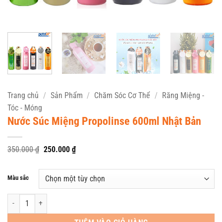
Trang chủ
/
Sản Phẩm
/
Chăm Sóc Cơ Thể
/
Răng Miệng -
Tóc - Móng
Nước Súc Miệng Propolinse 600ml Nhật Bản
Giá
Giá
350.000
₫
250.000
₫
gốc
hiện
là:
tại
350.000 ₫.
là:
Màu sắc
250.000 ₫.
Nước Súc Miệng Propolinse 600ml Nhật Bản số lượng