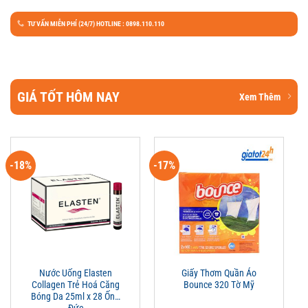
TƯ VẤN MIỄN PHÍ (24/7) HOTLINE : 0898.110.110
GIÁ TỐT HÔM NAY
Xem Thêm
-18%
-17%
Nước Uống Elasten
Giấy Thơm Quần Áo
Collagen Trẻ Hoá Căng
Bounce 320 Tờ Mỹ
Bóng Da 25ml x 28 Ống
Đức