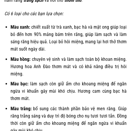
hàm răng
trắng sạch
và hơi thở
thơm tho
.
Có 6 loại cho các bạn lựa chọn:
Màu xanh:
chiết xuất từ trà xanh, bạc hà và mật ong giúp loại
bỏ đến hơn 90% mảng bám trên răng, giúp làm sạch và làm
sáng răng hiệu quả. Loại bỏ hôi miệng, mang lại hơi thở thơm
mát suốt ngày dài.
Màu hồng:
chuyên vệ sinh và làm sạch toàn bộ khoan miệng.
Hương hoa Anh Đào thơm mát và có khả năng điều trị hôi
miệng.
Màu bạc:
làm sạch còn giữ ẩm cho khoang miệng để ngăn
ngừa vi khuẩn gây mùi khó chịu. Hương cam cùng bạc hà
thơm mát.
Màu trắng:
bổ sung các thành phần bảo vệ men răng. Giúp
răng trắng sáng và duy trì độ bóng cho nụ tươi tươi tắn. Đồng
thời còn giữ ẩm cho khoang miệng để ngăn ngừa vi khuẩn
gây mùi khó chịu