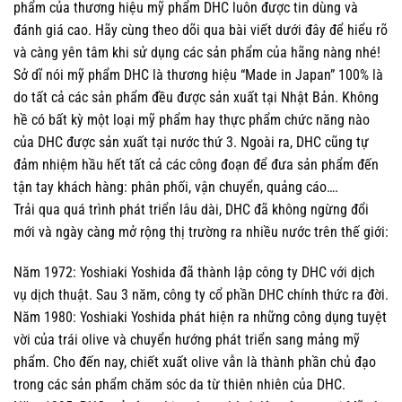
phẩm của thương hiệu mỹ phẩm DHC luôn được tin dùng và
đánh giá cao. Hãy cùng theo dõi qua bài viết dưới đây để hiểu rõ
và càng yên tâm khi sử dụng các sản phẩm của hãng nàng nhé!
Sở dĩ nói mỹ phẩm DHC là thương hiệu “Made in Japan” 100% là
do tất cả các sản phẩm đều được sản xuất tại Nhật Bản. Không
hề có bất kỳ một loại mỹ phẩm hay thực phẩm chức năng nào
của DHC được sản xuất tại nước thứ 3. Ngoài ra, DHC cũng tự
đảm nhiệm hầu hết tất cả các công đoạn để đưa sản phẩm đến
tận tay khách hàng: phân phối, vận chuyển, quảng cáo….
Trải qua quá trình phát triển lâu dài, DHC đã không ngừng đổi
mới và ngày càng mở rộng thị trường ra nhiều nước trên thế giới:
Năm 1972: Yoshiaki Yoshida đã thành lập công ty DHC với dịch
vụ dịch thuật. Sau 3 năm, công ty cổ phần DHC chính thức ra đời.
Năm 1980: Yoshiaki Yoshida phát hiện ra những công dụng tuyệt
vời của trái olive và chuyển hướng phát triển sang mảng mỹ
phẩm. Cho đến nay, chiết xuất olive vẫn là thành phần chủ đạo
trong các sản phẩm chăm sóc da từ thiên nhiên của DHC.