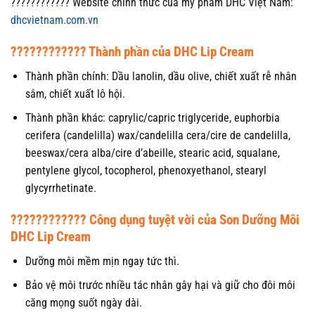
???????????? Website chính thức của mỹ phẩm DHC Việt Nam:
dhcvietnam.com.vn
???????????? Thành phần của DHC Lip Cream
Thành phần chính: Dầu lanolin, dầu olive, chiết xuất rễ nhân
sâm, chiết xuất lô hội.
Thành phần khác: caprylic/capric triglyceride, euphorbia
cerifera (candelilla) wax/candelilla cera/cire de candelilla,
beeswax/cera alba/cire d’abeille, stearic acid, squalane,
pentylene glycol, tocopherol, phenoxyethanol, stearyl
glycyrrhetinate.
???????????? Công dụng tuyệt vời của Son Dưỡng Môi
DHC Lip Cream
Dưỡng môi mềm mịn ngay tức thì.
Bảo vệ môi trước nhiều tác nhân gây hại và giữ cho đôi môi
căng mọng suốt ngày dài.