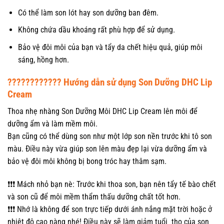
Có thể làm son lót hay son dưỡng ban đêm.
Không chứa dầu khoáng rất phù hợp để sử dụng.
Bảo vệ đôi môi của bạn và tẩy da chết hiệu quả, giúp môi
sáng, hồng hơn.
???????????? Hướng dẫn sử dụng Son Dưỡng DHC Lip
Cream
Thoa nhẹ nhàng Son Dưỡng Môi DHC Lip Cream lên môi để
dưỡng ẩm và làm mềm môi.
Bạn cũng có thể dùng son như một lớp son nền trước khi tô son
màu. Điều này vừa giúp son lên màu đẹp lại vừa dưỡng ẩm và
bảo vệ đôi môi không bị bong tróc hay thâm sạm.
❗️❗️❗️ Mách nhỏ bạn nè: Trước khi thoa son, bạn nên tẩy tế bào chết
và son cũ để môi mềm thẩm thấu dưỡng chất tốt hơn.
❗️❗️❗️ Nhớ là không để son trực tiếp dưới ánh nắng mặt trời hoặc ở
nhiệt độ cao nàng nhé! Điều này sẽ làm giảm tuổi thọ của son