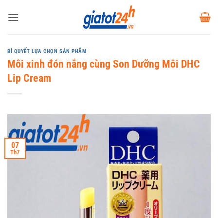
Bỏ
qua
nội
dung
BÍ QUYẾT LỰA CHỌN SẢN PHẨM
Môi xinh đón nắng cùng Son Dưỡng Môi DHC
Lip Cream
07
Th7