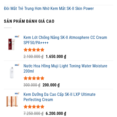
Đôi Mắt Trẻ Trung Hơn Nhờ Kem Mắt SK-II Skin Power
SẢN PHẨM ĐÁNH GIÁ CAO
Kem Lót Chống Nắng SK-II Atmosphere CC Cream
SPF50/PA++++
Được xếp
Giá
Giá
2.100.000
₫
1.650.000
₫
hạng
5.00
gốc
hiện
5 sao
Nước Hoa Hồng Muji Light Toning Water Moisture
là:
tại
200ml
2.100.000 ₫.
là:
1.650.000 ₫.
Được xếp
Giá
Giá
300.000
₫
200.000
₫
hạng
5.00
gốc
hiện
5 sao
Kem Dưỡng Da Cao Cấp SK-II LXP Ultimate
là:
tại
Perfecting Cream
300.000 ₫.
là:
200.000 ₫.
Được xếp
Giá
Giá
7.250.000
₫
6.200.000
₫
hạng
5.00