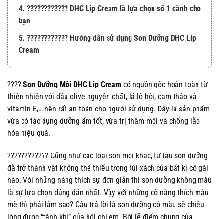
4. ???????????? DHC Lip Cream là lựa chọn số 1 dành cho
bạn
5. ???????????? Hướng dẫn sử dụng Son Dưỡng DHC Lip
Cream
????
Son Dưỡng Môi DHC Lip Cream
có nguồn gốc hoàn toàn từ
thiên nhiên với dầu olive nguyên chất, lá lô hội, cam thảo và
vitamin E,… nên rất an toàn cho người sử dụng. Đây là sản phẩm
vừa có tác dụng dưỡng ẩm tốt, vừa trị thâm môi và chống lão
hóa hiệu quả.
???????????? Cũng như các loại son môi khác, từ lâu son dưỡng
đã trở thành vật không thể thiếu trong túi xách của bất kì cô gái
nào. Với những nàng thích sự đơn giản thì son dưỡng không màu
là sự lựa chọn đúng đắn nhất. Vậy với những cô nàng thích màu
mè thì phải làm sao? Câu trả lời là son dưỡng có màu sẽ chiều
lòng được “tánh khí” của hội chị em. Bời lẽ điểm chung của