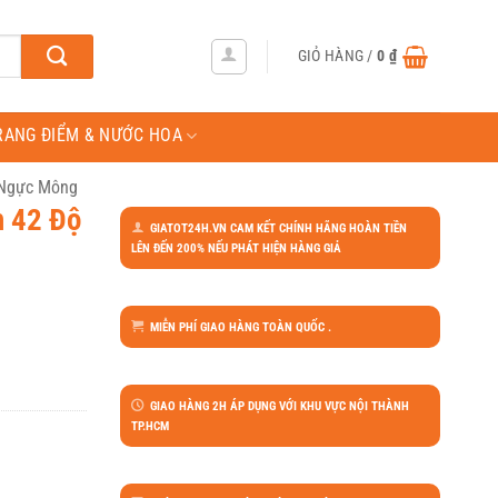
GIỎ HÀNG /
0
₫
RANG ĐIỂM & NƯỚC HOA
 Ngực Mông
h 42 Độ
GIATOT24H.VN CAM KẾT CHÍNH HÃNG HOÀN TIỀN
LÊN ĐẾN 200% NẾU PHÁT HIỆN HÀNG GIẢ
MIỄN PHÍ GIAO HÀNG TOÀN QUỐC .
GIAO HÀNG 2H ÁP DỤNG VỚI KHU VỰC NỘI THÀNH
TP.HCM