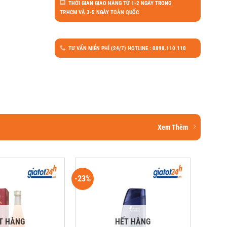
THỜI GIAN GIAO HÀNG TỪ 1-2 NGÀY TRONG
TP.HCM VÀ 3-5 NGÀY TOÀN QUỐC
TƯ VẤN MIỄN PHÍ (24/7) HOTLINE : 0898.110.110
Xem Thêm
-23%
T HÀNG
HẾT HÀNG