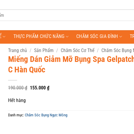
Ể
THỰC PHẨM CHỨC NĂNG
CHĂM SÓC GIA ĐÌNH
T
Trang chủ
/
Sản Phẩm
/
Chăm Sóc Cơ Thể
/
Chăm Sóc Bụng
Miếng Dán Giảm Mỡ Bụng Spa Gelpatc
C Hàn Quốc
Giá
Giá
190.000
₫
155.000
₫
gốc
hiện
là:
tại
Hết hàng
190.000 ₫.
là:
155.000 ₫.
Danh mục:
Chăm Sóc Bụng Ngực Mông