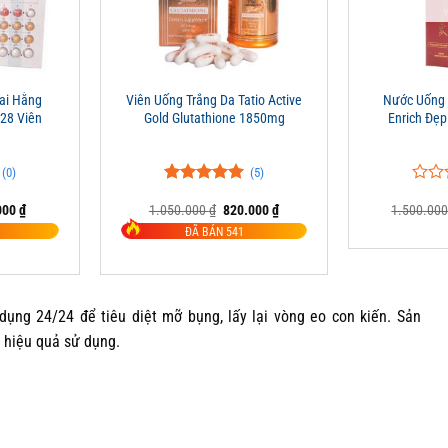
+
+
ai Hằng
Viên Uống Trắng Da Tatio Active
Nước Uống 
 28 Viên
Gold Glutathione 1850mg
Enrich Đẹ
(0)
(5)
5.00
5
trên 5
0
0
Giá
Giá
Giá
000
₫
1.050.000
₫
820.000
₫
1.500.00
đánh giá
trên
hiện
gốc
hiện
5
ĐÃ BÁN 541
tại
là:
tại
đánh
00 ₫.
là:
1.050.000 ₫.
là:
giá
375.000 ₫.
820.000 ₫.
dụng 24/24 để tiêu diệt mỡ bụng, lấy lại vòng eo con kiến. Sản
 hiệu quả sử dụng.