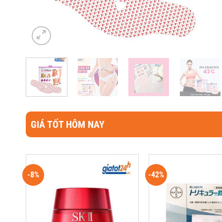
GIÁ TỐT HÔM NAY
-8%
-42%