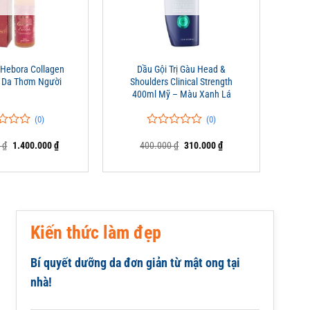
+
Hebora Collagen
Dầu Gội Trị Gàu Head &
p Da Thơm Người
Shoulders Clinical Strength
400ml Mỹ – Màu Xanh Lá
(0)
(0)
0
0
Giá
Giá
Giá
Giá
0
₫
1.400.000
₫
400.000
₫
310.000
₫
trên
gốc
hiện
gốc
hiện
5
là:
tại
là:
tại
đánh
1.500.000 ₫.
là:
400.000 ₫.
là:
giá
1.400.000 ₫.
310.000 ₫.
Kiến thức làm đẹp
Bí quyết dưỡng da đơn giản từ mật ong tại
nhà!