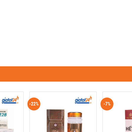
-22%
-7%
HẾ