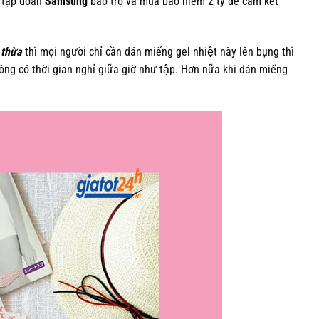
 tập đoàn
Samsung
bảo trợ và mua bảo hiểm 2 tỷ để cam kết
 thừa
thì mọi người chỉ cần dán miếng gel nhiệt này lên bụng thì
 không có thời gian nghỉ giữa giờ như tập. Hơn nữa khi dán miếng