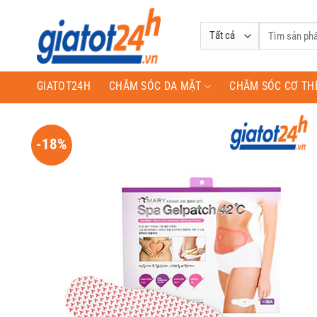
Bỏ
qua
Tìm
nội
kiếm:
dung
GIATOT24H
CHĂM SÓC DA MẶT
CHĂM SÓC CƠ TH
-18%