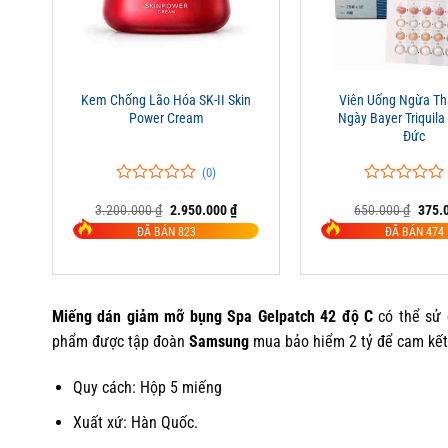
+
+
Kem Chống Lão Hóa SK-II Skin
Viên Uống Ngừa Th
Power Cream
Ngày Bayer Triquila
Đức
(0)
0
0
0
0
Giá
Giá
Giá
3.200.000
₫
2.950.000
₫
650.000
₫
375.
trên
trên
gốc
hiện
gốc
5
5
ĐÃ BÁN 823
ĐÃ BÁN 474
là:
tại
là:
đánh
đánh
3.200.000 ₫.
là:
650.0
giá
giá
2.950.000 ₫.
Miếng dán giảm mỡ bụng Spa Gelpatch 42 độ C
có thể sử 
phẩm được tập đoàn
Samsung
mua bảo hiểm 2 tỷ để cam kết
Quy cách: Hộp 5 miếng
Xuất xứ: Hàn Quốc.