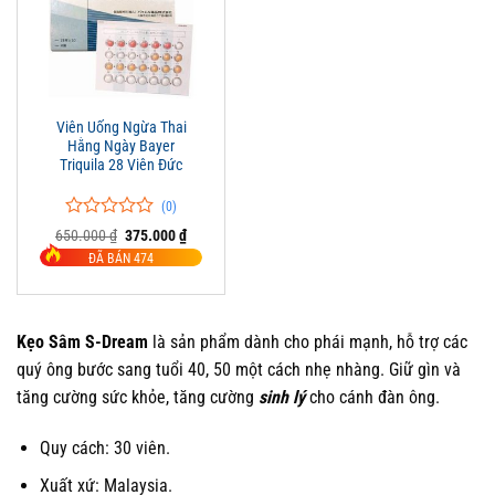
Viên Uống Ngừa Thai
Hằng Ngày Bayer
Triquila 28 Viên Đức
(0)
0
0
Giá
Giá
650.000
₫
375.000
₫
trên
gốc
hiện
ĐÃ BÁN 474
là:
tại
5
650.000 ₫.
là:
đánh
375.000 ₫.
giá
Kẹo Sâm S-Dream
là sản phẩm dành cho phái mạnh, hỗ trợ các
quý ông bước sang tuổi 40, 50 một cách nhẹ nhàng. Giữ gìn và
tăng cường sức khỏe, tăng cường
sinh lý
cho cánh đàn ông.
Quy cách: 30 viên.
Xuất xứ: Malaysia.