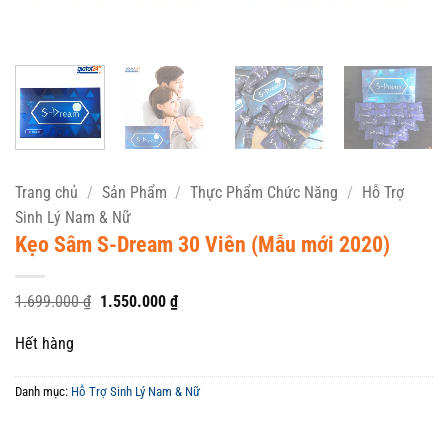
Trang chủ
/
Sản Phẩm
/
Thực Phẩm Chức Năng
/
Hỗ Trợ
Sinh Lý Nam & Nữ
Kẹo Sâm S-Dream 30 Viên (Mẫu mới 2020)
Giá
Giá
1.699.000
₫
1.550.000
₫
gốc
hiện
là:
tại
Hết hàng
1.699.000 ₫.
là:
1.550.000 ₫.
Danh mục:
Hỗ Trợ Sinh Lý Nam & Nữ