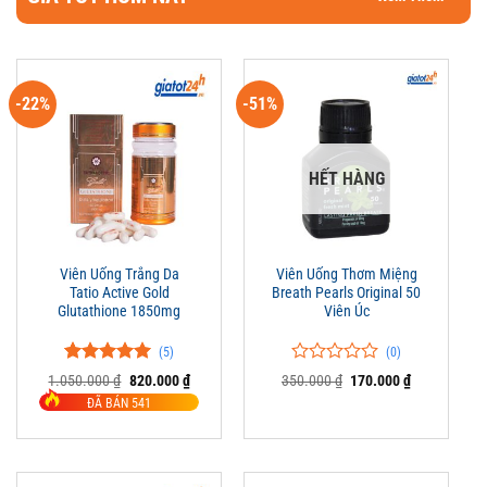
-22%
-51%
HẾT HÀNG
Viên Uống Trắng Da
Viên Uống Thơm Miệng
Tatio Active Gold
Breath Pearls Original 50
Glutathione 1850mg
Viên Úc
(5)
(0)
5.00
5
trên 5
0
0
Giá
Giá
Giá
Giá
1.050.000
₫
820.000
₫
350.000
₫
170.000
₫
đánh giá
gốc
hiện
trên
gốc
hiện
ĐÃ BÁN 541
là:
tại
là:
tại
5
1.050.000 ₫.
là:
350.000 ₫.
là:
đánh
820.000 ₫.
170.000 ₫.
giá