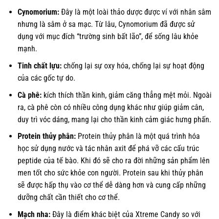
Cynomorium:
Đây là một loài thảo dược được ví với nhân sâm
nhưng là sâm ở sa mạc. Từ lâu, Cynomorium đã được sử
dụng với mục đích “trường sinh bất lão”, để sống lâu khỏe
mạnh.
Tinh chất lựu:
chống lại sự oxy hóa, chống lại sự hoạt động
của các gốc tự do.
Cà phê:
kích thích thần kinh, giảm căng thẳng mệt mỏi. Ngoài
ra, cà phê còn có nhiều công dụng khác như giúp giảm cân,
duy trì vóc dáng, mang lại cho thần kinh cảm giác hưng phấn.
Protein thủy phân:
Protein thủy phân là một quá trình hóa
học sử dụng nước và tác nhân axit để phá vỡ các cấu trúc
peptide của tế bào. Khi đó sẽ cho ra đời những sản phẩm lên
men tốt cho sức khỏe con người. Protein sau khi thủy phân
sẽ được hấp thụ vào cơ thể dễ dàng hơn và cung cấp những
dưỡng chất cần thiết cho cơ thể.
Mạch nha:
Đây là điểm khác biệt của Xtreme Candy so với