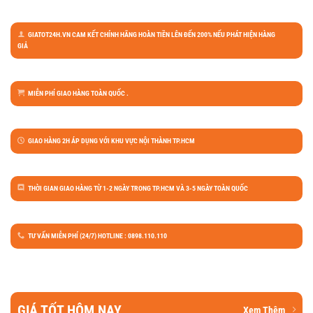
GIATOT24H.VN CAM KẾT CHÍNH HÃNG HOÀN TIỀN LÊN ĐẾN 200% NẾU PHÁT HIỆN HÀNG
GIẢ
MIỄN PHÍ GIAO HÀNG TOÀN QUỐC .
GIAO HÀNG 2H ÁP DỤNG VỚI KHU VỰC NỘI THÀNH TP.HCM
THỜI GIAN GIAO HÀNG TỪ 1-2 NGÀY TRONG TP.HCM VÀ 3-5 NGÀY TOÀN QUỐC
TƯ VẤN MIỄN PHÍ (24/7) HOTLINE : 0898.110.110
GIÁ TỐT HÔM NAY
Xem Thêm