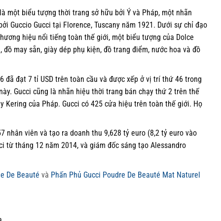
 là một biểu tượng thời trang sở hữu bởi Ý và Pháp, một nhãn
bởi Guccio Gucci tại Florence, Tuscany năm 1921. Dưới sự chỉ đạo
thương hiệu nổi tiếng toàn thế giới, một biểu tượng của Dolce
 đồ may sẵn, giày dép phụ kiện, đồ trang điểm, nước hoa và đồ
đã đạt 7 tỉ USD trên toàn cầu và được xếp ở vị trí thứ 46 trong
y. Gucci cũng là nhãn hiệu thời trang bán chạy thứ 2 trên thế
y Kering của Pháp. Gucci có 425 cửa hiệu trên toàn thế giới. Họ
nhân viên và tạo ra doanh thu 9,628 tỷ euro (8,2 tỷ euro vào
ci từ tháng 12 năm 2014, và giám đốc sáng tạo Alessandro
de De Beauté
và
Phấn Phủ Gucci Poudre De Beauté Mat Naturel
a.