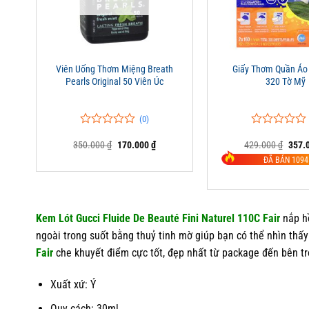
+
+
Viên Uống Thơm Miệng Breath
Giấy Thơm Quần Áo
Pearls Original 50 Viên Úc
320 Tờ Mỹ
(0)
0
0
0
0
Giá
Giá
Giá
350.000
₫
170.000
₫
429.000
₫
357.
trên
trên
gốc
hiện
gốc
5
5
ĐÃ BÁN 1094
là:
tại
là:
đánh
đánh
350.000 ₫.
là:
429.0
giá
giá
170.000 ₫.
Kem Lót Gucci Fluide De Beauté Fini Naturel 110C Fair
nắp h
ngoài trong suốt bằng thuỷ tinh mờ giúp bạn có thể nhìn thấ
Fair
che khuyết điểm cực tốt, đẹp nhất từ package đến bên tr
Xuất xứ: Ý
Quy cách: 30ml