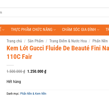
Ể
THỰC PHẨM CHỨC NĂNG
CHĂM SÓC GIA ĐÌNH
T
Trang chủ
/
Sản Phẩm
/
Trang Điểm & Nước Hoa
/
Phấn Nền
Kem Lót Gucci Fluide De Beauté Fini Na
110C Fair
Giá
Giá
1.500.000
₫
1.250.000
₫
gốc
hiện
là:
tại
Hết hàng
1.500.000 ₫.
là:
1.250.000 ₫.
Danh mục:
Phấn Nền & Kem Nền