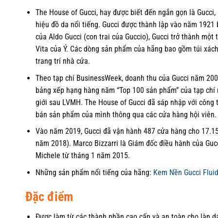
The House of Gucci, hay được biết đến ngắn gọn là Gucci,
hiệu đồ da nổi tiếng. Gucci được thành lập vào năm 1921 
của Aldo Gucci (con trai của Guccio), Gucci trở thành một 
Vita của Ý. Các dòng sản phẩm của hãng bao gồm túi xách,
trang trí nhà cửa.
Theo tạp chí BusinessWeek, doanh thu của Gucci năm 2006 
bảng xếp hạng hàng năm “Top 100 sản phẩm” của tạp chí nà
giới sau LVMH. The House of Gucci đã sáp nhập với công t
bán sản phẩm của mình thông qua các cửa hàng hội viên.
Vào năm 2019, Gucci đã vận hành 487 cửa hàng cho 17.157 
năm 2018). Marco Bizzarri là Giám đốc điều hành của Guc
Michele từ tháng 1 năm 2015.
Những sản phẩm nổi tiếng của hãng:
Kem Nền Gucci Flui
Đặc điểm
Được làm từ các thành phần cao cấp và an toàn cho làn d