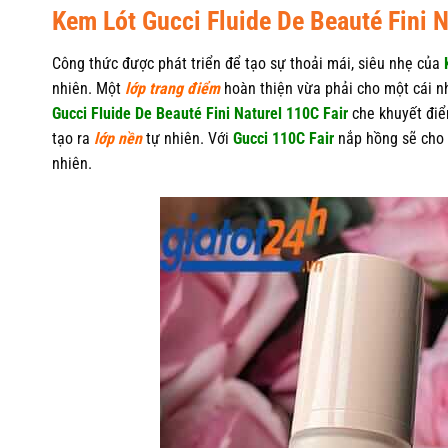
Kem Lót Gucci Fluide De Beauté Fini N
Công thức được phát triển để tạo sự thoải mái, siêu nhẹ của
nhiên. Một
lớp trang điểm
hoàn thiện vừa phải cho một cái nh
Gucci Fluide De Beauté Fini Naturel 110C Fair
che khuyết điể
tạo ra
lớp nền
tự nhiên. Với
Gucci 110C Fair
nắp hồng sẽ cho 
nhiên.