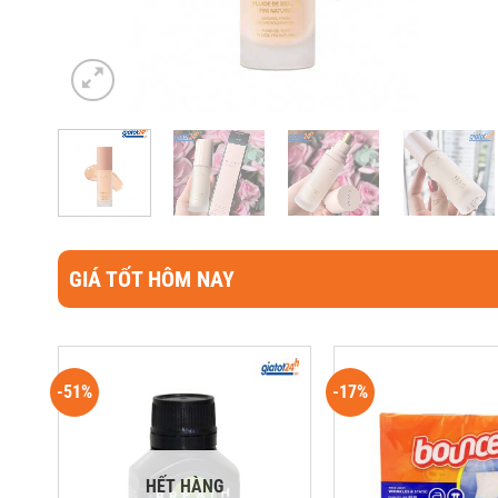
GIÁ TỐT HÔM NAY
-51%
-17%
HẾT HÀNG