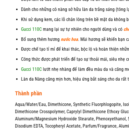
Dành cho những cô nàng sở hữu làn da trắng sáng (tông l
Khi sử dụng kem, các lỗ chân lông trên bề mặt da không bị
Gucci 110C
mang lại sự tự nhiên cho người dùng và có
ch
Bổ sung thêm hương
nước hoa
. Mùi hương sẽ khiến bạn c
Được chế tạo tỉ mỉ để khai thác, bộc lộ và hoàn thiện nhữ
Công thức được phát triển để tạo sự thoải mái, siêu nhẹ 
Gucci 110C
lướt nhẹ nhàng để làm đều màu da và căng mọn
Làn da Nàng căng mịn hơn, hiệu ứng bắt sáng cho da rất t
Thành phần
Aqua/Water/Eau, Dimethicone, Synthetic Fluorphlogopite, Is
Dimethicone Crosspolymer, Caprylyl Dimethicone Ethoxy Glucos
Aluminum/Magnesium Hydroxide Stearate, Phenoxyethanol, S
Disodium EDTA, Tocopheryl Acetate, Parfum/Fragrance, Alumina,