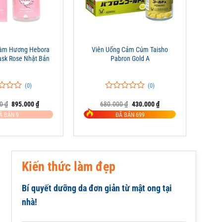
+
Hàm Hương Hebora
Viên Uống Cảm Cúm Taisho
sk Rose Nhật Bản
Pabron Gold A
(0)
(0)
0
0
Giá
Giá
Giá
Giá
00
₫
895.000
₫
680.000
₫
430.000
₫
trên
gốc
hiện
gốc
hiện
5
Ã BÁN 9
ĐÃ BÁN 699
là:
tại
là:
tại
đánh
1.045.000 ₫.
là:
680.000 ₫.
là:
giá
895.000 ₫.
430.000 ₫.
Kiến thức làm đẹp
Bí quyết dưỡng da đơn giản từ mật ong tại
nhà!