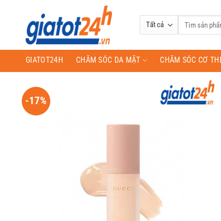
Bỏ
qua
Tìm
nội
kiếm:
dung
GIATOT24H
CHĂM SÓC DA MẶT
CHĂM SÓC CƠ TH
-17%