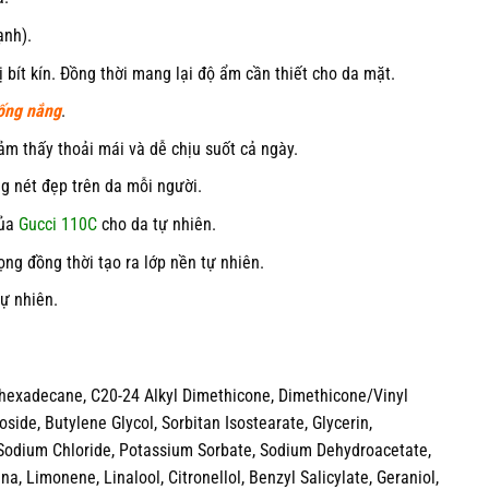
ạnh).
 bít kín. Đồng thời mang lại độ ẩm cần thiết cho da mặt.
ống nắng
.
ảm thấy thoải mái và dễ chịu suốt cả ngày.
ng nét đẹp trên da mỗi người.
của
Gucci 110C
cho da tự nhiên.
g đồng thời tạo ra lớp nền tự nhiên.
ự nhiên.
ohexadecane, C20-24 Alkyl Dimethicone, Dimethicone/Vinyl
ide, Butylene Glycol, Sorbitan Isostearate, Glycerin,
odium Chloride, Potassium Sorbate, Sodium Dehydroacetate,
 Limonene, Linalool, Citronellol, Benzyl Salicylate, Geraniol,