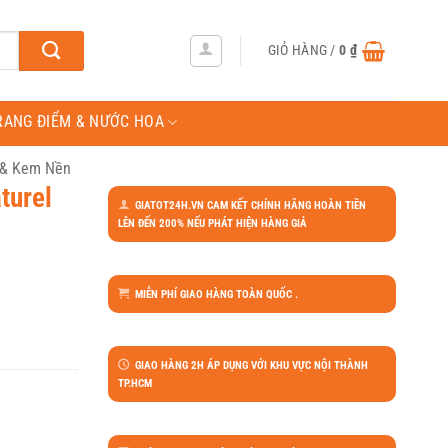
GIỎ HÀNG /
0
₫
RANG ĐIỂM & NƯỚC HOA
 & Kem Nền
turel
GIATOT24H.VN CAM KẾT CHÍNH HÃNG HOÀN TIỀN
LÊN ĐẾN 200% NẾU PHÁT HIỆN HÀNG GIẢ
MIỄN PHÍ GIAO HÀNG TOÀN QUỐC .
GIAO HÀNG 2H ÁP DỤNG VỚI KHU VỰC NỘI THÀNH
TP.HCM