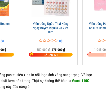
+
+
 Bounce
Viên Uống Ngừa Thai Hằng
Viên Uống 
Ngày Bayer Triquila 28 Viên
Sakura Dama
Đức
(0)
(0)
0
0
0
0
Giá
Giá
Giá
000
₫
650.000
₫
375.000
₫
1.045.0
trên
trên
hiện
gốc
hiện
5
5
ĐÃ BÁN 474
Đ
tại
là:
tại
đánh
đánh
00 ₫.
là:
650.000 ₫.
là:
giá
giá
357.000 ₫.
375.000 ₫.
ồng pastel siêu xinh in nổi logo ánh vàng sang trọng. Vỏ bọc
y chất kem bên trong. Thật sự không thể bỏ qua
Gucci 110C
ong này đâu nàng ới!