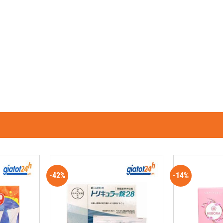
-42%
-14%