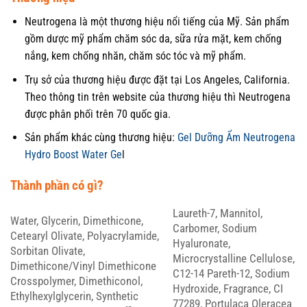
Neutrogena là một thương hiệu nổi tiếng của Mỹ. Sản phẩm
gồm dược mỹ phẩm chăm sóc da, sữa rửa mặt, kem chống
nắng, kem chống nhăn, chăm sóc tóc và mỹ phẩm.
Trụ sở của thương hiệu được đặt tại Los Angeles, California.
Theo thông tin trên website của thương hiệu thì Neutrogena
được phân phối trên 70 quốc gia.
Sản phẩm khác cùng thương hiệu:
Gel Dưỡng Ẩm Neutrogena
Hydro Boost Water Ge
l
Thành phần có gì?
Laureth-7, Mannitol,
Water, Glycerin, Dimethicone,
Carbomer, Sodium
Cetearyl Olivate, Polyacrylamide,
Hyaluronate,
Sorbitan Olivate,
Microcrystalline Cellulose,
Dimethicone/Vinyl Dimethicone
C12-14 Pareth-12, Sodium
Crosspolymer, Dimethiconol,
Hydroxide, Fragrance, CI
Ethylhexylglycerin, Synthetic
77289, Portulaca Oleracea