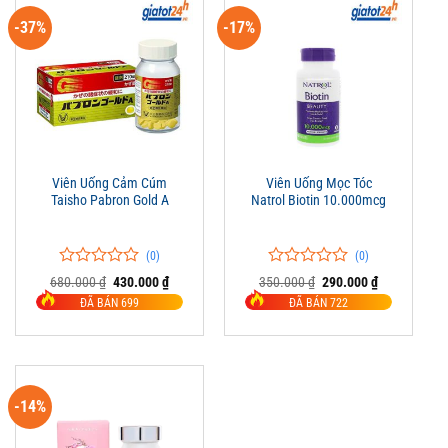
-37%
-17%
Viên Uống Cảm Cúm
Viên Uống Mọc Tóc
Taisho Pabron Gold A
Natrol Biotin 10.000mcg
(0)
(0)
0
0
0
0
Giá
Giá
Giá
Giá
680.000
₫
430.000
₫
350.000
₫
290.000
₫
trên
gốc
hiện
trên
gốc
hiện
ĐÃ BÁN 699
ĐÃ BÁN 722
là:
tại
là:
tại
5
5
680.000 ₫.
là:
350.000 ₫.
là:
đánh
đánh
430.000 ₫.
290.000 ₫.
giá
giá
-14%