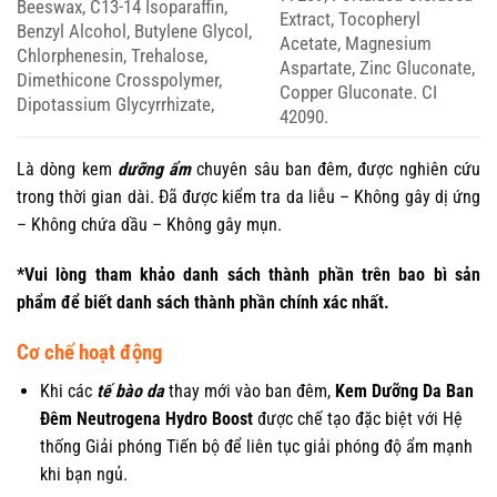
Beeswax, C13-14 Isoparaffin,
Extract, Tocopheryl
Benzyl Alcohol, Butylene Glycol,
Acetate, Magnesium
Chlorphenesin, Trehalose,
Aspartate, Zinc Gluconate,
Dimethicone Crosspolymer,
Copper Gluconate. CI
Dipotassium Glycyrrhizate,
42090.
Là dòng kem
dưỡng ẩm
chuyên sâu ban đêm, được nghiên cứu
trong thời gian dài. Đã được kiểm tra da liễu – Không gây dị ứng
– Không chứa dầu – Không gây mụn.
*Vui lòng tham khảo danh sách thành phần trên bao bì sản
phẩm để biết danh sách thành phần chính xác nhất.
Cơ chế hoạt động
Khi các
tế bào da
thay mới vào ban đêm,
Kem Dưỡng Da Ban
Đêm Neutrogena Hydro Boost
được chế tạo đặc biệt với Hệ
thống Giải phóng Tiến bộ để liên tục giải phóng độ ẩm mạnh
khi bạn ngủ.