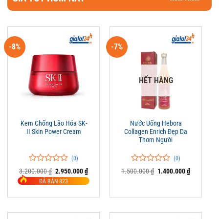
-8%
-7%
HẾT HÀNG
Kem Chống Lão Hóa SK-
Nước Uống Hebora
II Skin Power Cream
Collagen Enrich Đẹp Da
Thơm Người
(0)
(0)
0
0
0
0
Giá
Giá
Giá
Giá
3.200.000
₫
2.950.000
₫
1.500.000
₫
1.400.000
₫
trên
gốc
hiện
trên
gốc
hiện
ĐÃ BÁN 823
là:
tại
là:
tại
5
5
3.200.000 ₫.
là:
1.500.000 ₫.
là:
đánh
đánh
2.950.000 ₫.
1.400.000 
giá
giá