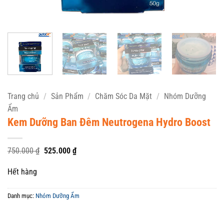
Trang chủ
/
Sản Phẩm
/
Chăm Sóc Da Mặt
/
Nhóm Dưỡng
Ẩm
Kem Dưỡng Ban Đêm Neutrogena Hydro Boost
Giá
Giá
750.000
₫
525.000
₫
gốc
hiện
là:
tại
Hết hàng
750.000 ₫.
là:
525.000 ₫.
Danh mục:
Nhóm Dưỡng Ẩm