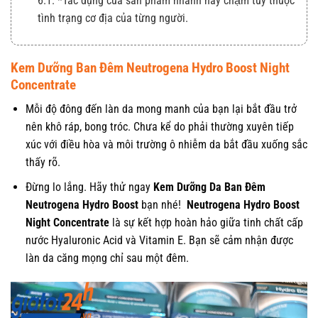
6.1. *Tác dụng của sản phẩm nhanh hay chậm tùy thuộc
tình trạng cơ địa của từng người.
Kem Dưỡng Ban Đêm Neutrogena Hydro Boost Night
Concentrate
Mỗi độ đông đến làn da mong manh của bạn lại bắt đầu trở
nên khô ráp, bong tróc. Chưa kể do phải thường xuyên tiếp
xúc với điều hòa và môi trường ô nhiễm da bắt đầu xuống sắc
thấy rõ.
Đừng lo lắng. Hãy thử ngay
Kem Dưỡng Da Ban Đêm
Neutrogena Hydro Boost
bạn nhé!
Neutrogena Hydro Boost
Night Concentrate
là sự kết hợp hoàn hảo giữa tinh chất cấp
nước Hyaluronic Acid và Vitamin E. Bạn sẽ cảm nhận được
làn da căng mọng chỉ sau một đêm.