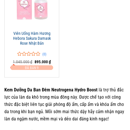
Viên Uống Hàm Hương
Hebora Sakura Damask
Rose Nhật Bản
(0)
0
0
Giá
Giá
1.045.000
₫
895.000
₫
trên
gốc
hiện
ĐÃ BÁN 9
là:
tại
5
1.045.000 ₫.
là:
đánh
895.000 ₫.
giá
Kem Dưỡng Da Ban Đêm Neutrogena Hydro Boost
là trợ thủ đắc
lực của làn da khô trong mùa đông này. Được chế tạo với công
thức đặc biệt liên tục giải phóng độ ẩm, cấp ẩm và khóa ẩm cho
da trong khi bạn ngủ. Mỗi sớm mai thức dậy hãy cảm nhận ngay
làn da ngậm nước, mềm mại và dẻo dai đáng kinh ngạc!