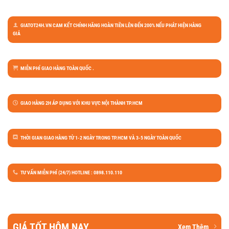
GIATOT24H.VN CAM KẾT CHÍNH HÃNG HOÀN TIỀN LÊN ĐẾN 200% NẾU PHÁT HIỆN HÀNG
GIẢ
MIỄN PHÍ GIAO HÀNG TOÀN QUỐC .
GIAO HÀNG 2H ÁP DỤNG VỚI KHU VỰC NỘI THÀNH TP.HCM
THỜI GIAN GIAO HÀNG TỪ 1-2 NGÀY TRONG TP.HCM VÀ 3-5 NGÀY TOÀN QUỐC
TƯ VẤN MIỄN PHÍ (24/7) HOTLINE : 0898.110.110
GIÁ TỐT HÔM NAY
Xem Thêm