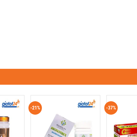
-21%
-37%