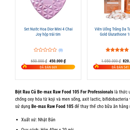
+
+
Set Nước Hoa Dior Mini 4 Chai
Viên Uống Trắng Da Ta
Joy hộp trái tim
Gold Glutathione 
(0)
0
0
5.00
5
trên 5
Giá
Giá
Giá
650.000
₫
450.000
₫
1.050.000
₫
820
trên
đánh giá
gốc
hiện
gốc
5
ĐÃ BÁN 669
ĐÃ BÁN 541
là:
tại
là:
đánh
650.000 ₫.
là:
1.05
giá
450.000 ₫.
Bột Rau Củ Be-max Raw Food 105 For Professionals
là thức
chống oxy hóa từ koji và men sống, axit lactic, bifidobacteri
sử dụng
Be-max Raw Food 105
để thay thế cho bữa ăn hằng 
Xuất xứ: Nhật Bản
Quy cách: Hộp 40gr x 20 gói