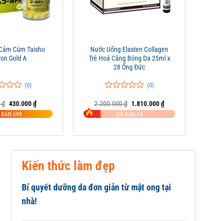
+
 Cảm Cúm Taisho
Nước Uống Elasten Collagen
on Gold A
Trẻ Hoá Căng Bóng Da 25ml x
28 Ống Đức
(0)
(0)
0
0
Giá
Giá
Giá
Giá
0
₫
430.000
₫
2.200.000
₫
1.810.000
₫
trên
gốc
hiện
gốc
hiện
5
 BÁN 699
ĐÃ BÁN 14
là:
tại
là:
tại
đánh
680.000 ₫.
là:
2.200.000 ₫.
là:
giá
430.000 ₫.
1.810.000 ₫.
Kiến thức làm đẹp
Bí quyết dưỡng da đơn giản từ mật ong tại
nhà!