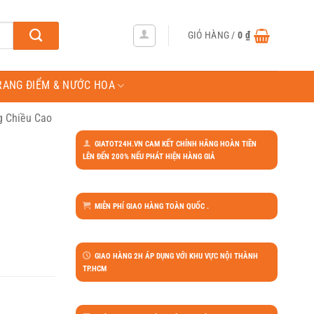
GIỎ HÀNG /
0
₫
RANG ĐIỂM & NƯỚC HOA
g Chiều Cao
GIATOT24H.VN CAM KẾT CHÍNH HÃNG HOÀN TIỀN
LÊN ĐẾN 200% NẾU PHÁT HIỆN HÀNG GIẢ
MIỄN PHÍ GIAO HÀNG TOÀN QUỐC .
GIAO HÀNG 2H ÁP DỤNG VỚI KHU VỰC NỘI THÀNH
TP.HCM