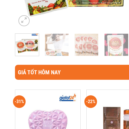
GIÁ TỐT HÔM NAY
-31%
-22%