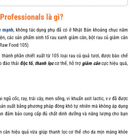
rofessionals là gì?
e mạnh
, không tác dụng phụ đã có ở Nhật Bản khoảng chục năm
thiện, các sản phẩm sinh tố rau xanh giảm cân, bột rau củ giảm cân
 Raw Food 105)
thành phần chiết xuất từ 105 loại rau củ quả tươi, được bào chế
p đào thải
độc tố
,
thanh lọc
cơ thể, hỗ trợ
giảm cân
cực hiệu quả,
 ngũ cốc, ray, trái cây, men sống, vi khuẩn axit lactic, v.v đã được
c sản xuất bằng phương pháp đông khô tự nhiên mà không áp dụng
oàn đảm bảo cung cấp đủ chất dinh dưỡng và năng lượng cho bạn
m cân hiệu quả vừa giúp thanh lọc cơ thể cho da mịn màng khỏe