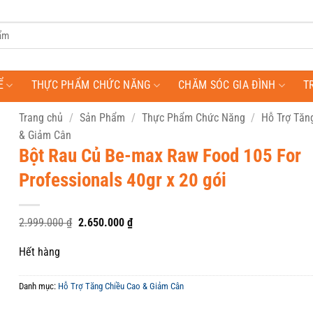
Ể
THỰC PHẨM CHỨC NĂNG
CHĂM SÓC GIA ĐÌNH
T
Trang chủ
/
Sản Phẩm
/
Thực Phẩm Chức Năng
/
Hỗ Trợ Tăn
& Giảm Cân
Bột Rau Củ Be-max Raw Food 105 For
Professionals 40gr x 20 gói
Giá
Giá
2.999.000
₫
2.650.000
₫
gốc
hiện
là:
tại
Hết hàng
2.999.000 ₫.
là:
2.650.000 ₫.
Danh mục:
Hỗ Trợ Tăng Chiều Cao & Giảm Cân