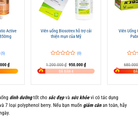
+
+
tio Active
Viên uống Biosotrex hỗ trợ cải
Viên Uống
1850mg
thiện mụn của Mỹ
Pabr
(5)
(0)
0
0
0
0
Giá
Giá
Giá
.000
₫
1.200.000
₫
950.000
₫
680.00
trên
trên
hiện
gốc
hiện
5
5
ĐÃ BÁN 4
ĐÃ
tại
là:
tại
đánh
đánh
0.000 ₫.
là:
1.200.000 ₫.
là:
giá
giá
820.000 ₫.
950.000 ₫.
 uống
dinh dưỡng
tốt cho
sắc đẹp
và
sức khỏe
vì có tác dụng
a và 7 loại polyphenol berry. Nếu bạn muốn
giảm cân
an toàn, hãy
ngày.