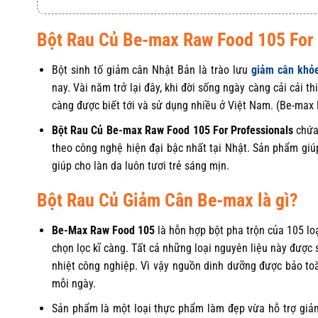
Bột Rau Củ Be-max Raw Food 105 For P
Bột sinh tố giảm cân Nhật Bản là trào lưu
giảm cân khỏ
nay. Vài năm trở lại đây, khi đời sống ngày càng cải cải 
càng được biết tới và sử dụng nhiều ở Việt Nam. (Be-max
Bột Rau Củ Be-max Raw Food 105 For Professionals
chứa 
theo công nghệ hiện đại bậc nhất tại Nhật. Sản phẩm giú
giúp cho làn da luôn tươi trẻ sáng mịn.
Bột Rau Củ Giảm Cân Be-max là gì?
Be-Max Raw Food 105
là hỗn hợp bột pha trộn của 105 loại
chọn lọc kĩ càng. Tất cả những loại nguyên liệu này đượ
nhiệt công nghiệp. Vì vậy nguồn dinh dưỡng được bảo t
mỗi ngày.
Sản phẩm là một loại thực phẩm làm đẹp vừa hỗ trợ giả