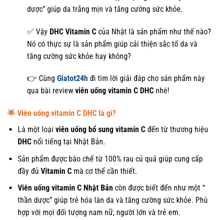
dược” giúp da trắng mịn và tăng cường sức khỏe.
✅ Vậy
DHC Vitamin C
của Nhật là sản phẩm như thế nào?
Nó có thực sự là sản phẩm giúp cải thiện sắc tố da và
tăng cường sức khỏe hay không?
👉 Cùng
Giatot24h
đi tìm lời giải đáp cho sản phẩm này
qua bài review
viên uống vitamin C DHC
nhé!
🌟
Viên uống vitamin C DHC là gì?
Là một loại
viên uống bổ sung vitamin C
đến từ thương hiệu
DHC
nổi tiếng tại Nhật Bản.
Sản phẩm được bào chế từ 100% rau củ quả giúp cung cấp
đầy đủ
Vitamin C
mà cơ thể cần thiết.
Viên uống vitamin C Nhật Bản
còn được biết đến như một “
thần dược” giúp trẻ hóa làn da và tăng cường sức khỏe. Phù
hợp với mọi đối tượng nam nữ, người lớn và trẻ em.