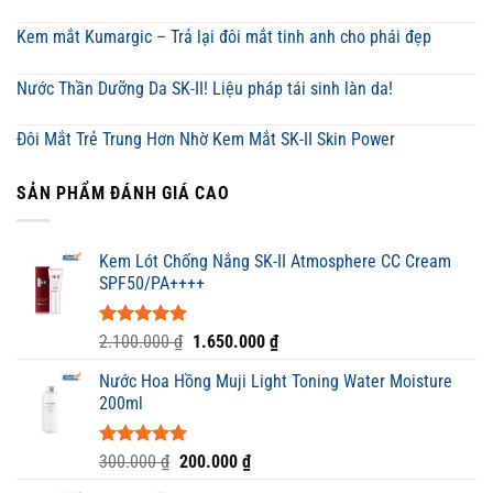
Kem mắt Kumargic – Trả lại đôi mắt tinh anh cho phái đẹp
Nước Thần Dưỡng Da SK-II! Liệu pháp tái sinh làn da!
Đôi Mắt Trẻ Trung Hơn Nhờ Kem Mắt SK-II Skin Power
SẢN PHẨM ĐÁNH GIÁ CAO
Kem Lót Chống Nắng SK-II Atmosphere CC Cream
SPF50/PA++++
Được xếp
Giá
Giá
2.100.000
₫
1.650.000
₫
hạng
5.00
gốc
hiện
5 sao
Nước Hoa Hồng Muji Light Toning Water Moisture
là:
tại
200ml
2.100.000 ₫.
là:
1.650.000 ₫.
Được xếp
Giá
Giá
300.000
₫
200.000
₫
hạng
5.00
gốc
hiện