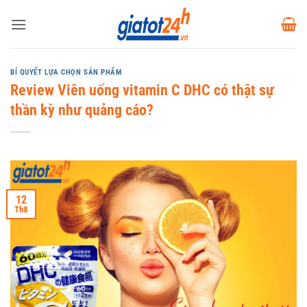
Bỏ
qua
nội
dung
BÍ QUYẾT LỰA CHỌN SẢN PHẨM
Review Viên uống vitamin C DHC có thật sự
thần kỳ như quảng cáo?
12
Th8