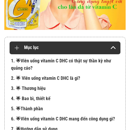
Mục lục
1. 🌟Viên uống vitamin C DHC có thật sự thần kỳ như
quảng cáo?
2. 🌟 Viên uống vitamin C DHC là gì?
3. 🌟 Thương hiệu
4. 🌟 Bao bì, thiết kế
5. 🌟Thành phần
6. 🌟Viên uống vitamin C DHC mang đến công dụng gì?
7. 🌟Hướng dẫn sử dụng