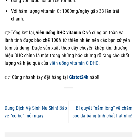
Uống với nước hơi ấm sẽ tốt hơn.
Với hàm lượng vitamin C: 1000mg/ngày gấp 33 lần trái
chanh.
👉Tổng kết lại,
viên uống DHC vitamin C
vô cùng an toàn và
lành tính được bào chế 100% từ thiên nhiên nên các bạn cứ yên
tâm sử dụng. Được sản xuất theo dây chuyền khép kín, thương
hiệu DHC chính là một trong những bảo chứng rõ ràng cho chất
lượng và hiệu quả của
viên uống vitamin C DHC
.
👉 Cùng nhanh tay đặt hàng tại
Giatot24h
nào!!!
Dung Dịch Vệ Sinh Nu Skin! Bảo
Bí quyết “nằm lòng” về chăm
vệ “cô bé” mỗi ngày!
sóc da bằng tinh chất hạt nho!