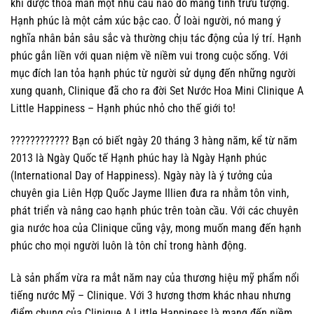
khi được thỏa mãn một nhu cầu nào đó mang tính trừu tượng.
Hạnh phúc là một cảm xúc bậc cao. Ở loài người, nó mang ý
nghĩa nhân bản sâu sắc và thường chịu tác động của lý trí. Hạnh
phúc gắn liền với quan niệm về niềm vui trong cuộc sống. Với
mục đích lan tỏa hạnh phúc từ người sử dụng đến những người
xung quanh, Clinique đã cho ra đời Set Nước Hoa Mini Clinique A
Little Happiness – Hạnh phúc nhỏ cho thế giới to!
???????????? Bạn có biết ngày 20 tháng 3 hàng năm, kể từ năm
2013 là Ngày Quốc tế Hạnh phúc hay là Ngày Hạnh phúc
(International Day of Happiness). Ngày này là ý tưởng của
chuyên gia Liên Hợp Quốc Jayme Illien đưa ra nhằm tôn vinh,
phát triển và nâng cao hạnh phúc trên toàn cầu. Với các chuyên
gia nước hoa của Clinique cũng vậy, mong muốn mang đến hạnh
phúc cho mọi người luôn là tôn chỉ trong hành động.
Là sản phẩm vừa ra mắt năm nay của thương hiệu mỹ phẩm nổi
tiếng nước Mỹ – Clinique. Với 3 hương thơm khác nhau nhưng
điểm chung của Clinique A Little Happiness là mang đến niềm