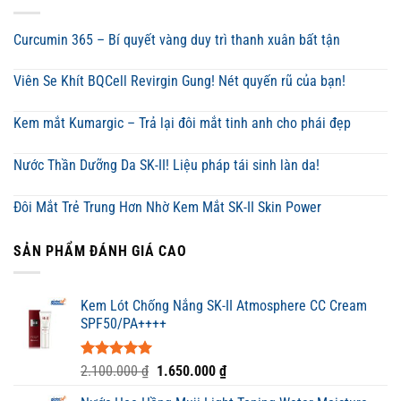
Curcumin 365 – Bí quyết vàng duy trì thanh xuân bất tận
Viên Se Khít BQCell Revirgin Gung! Nét quyến rũ của bạn!
Kem mắt Kumargic – Trả lại đôi mắt tinh anh cho phái đẹp
Nước Thần Dưỡng Da SK-II! Liệu pháp tái sinh làn da!
Đôi Mắt Trẻ Trung Hơn Nhờ Kem Mắt SK-II Skin Power
SẢN PHẨM ĐÁNH GIÁ CAO
Kem Lót Chống Nắng SK-II Atmosphere CC Cream
SPF50/PA++++
Được xếp
Giá
Giá
2.100.000
₫
1.650.000
₫
hạng
5.00
gốc
hiện
5 sao