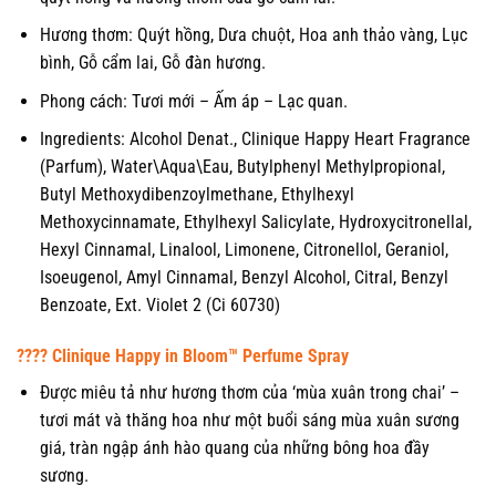
Hương thơm: Quýt hồng, Dưa chuột, Hoa anh thảo vàng, Lục
bình, Gỗ cẩm lai, Gỗ đàn hương.
Phong cách: Tươi mới – Ấm áp – Lạc quan.
Ingredients: Alcohol Denat., Clinique Happy Heart Fragrance
(Parfum), Water\Aqua\Eau, Butylphenyl Methylpropional,
Butyl Methoxydibenzoylmethane, Ethylhexyl
Methoxycinnamate, Ethylhexyl Salicylate, Hydroxycitronellal,
Hexyl Cinnamal, Linalool, Limonene, Citronellol, Geraniol,
Isoeugenol, Amyl Cinnamal, Benzyl Alcohol, Citral, Benzyl
Benzoate, Ext. Violet 2 (Ci 60730)
???? Clinique Happy in Bloom™ Perfume Spray
Được miêu tả như hương thơm của ‘mùa xuân trong chai’ –
tươi mát và thăng hoa như một buổi sáng mùa xuân sương
giá, tràn ngập ánh hào quang của những bông hoa đầy
sương.