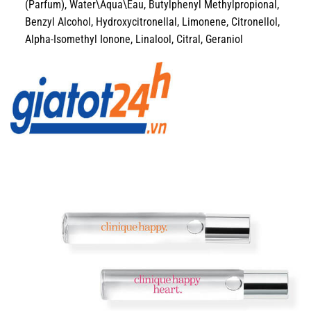
(Parfum), Water\Aqua\Eau, Butylphenyl Methylpropional,
Benzyl Alcohol, Hydroxycitronellal, Limonene, Citronellol,
Alpha-Isomethyl Ionone, Linalool, Citral, Geraniol