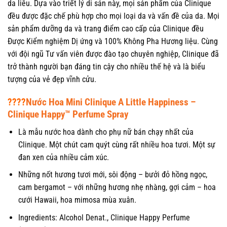
da liễu. Dựa vào triết lý di sản này, mọi sản phẩm của Clinique
đều được đặc chế phù hợp cho mọi loại da và vấn đề của da. Mọi
sản phẩm dưỡng da và trang điểm cao cấp của Clinique đều
Được Kiểm nghiệm Dị ứng và 100% Không Pha Hương liệu. Cùng
với đội ngũ Tư vấn viên được đào tạo chuyên nghiệp, Clinique đã
trở thành người bạn đáng tin cậy cho nhiều thế hệ và là biểu
tượng của vẻ đẹp vĩnh cửu.
????
Nước Hoa Mini Clinique A Little Happiness –
Clinique Happy™ Perfume Spray
Là mẫu nước hoa dành cho phụ nữ bán chạy nhất của
Clinique. Một chút cam quýt cùng rất nhiều hoa tươi. Một sự
đan xen của nhiều cảm xúc.
Những nốt hương tươi mới, sôi động – bưởi đỏ hồng ngọc,
cam bergamot – với những hương nhẹ nhàng, gợi cảm – hoa
cưới Hawaii, hoa mimosa mùa xuân.
Ingredients: Alcohol Denat., Clinique Happy Perfume