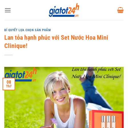
Bỏ
qua
nội
dung
BÍ QUYẾT LỰA CHỌN SẢN PHẨM
Lan tỏa hạnh phúc với Set Nước Hoa Mini
Clinique!
08
Th7