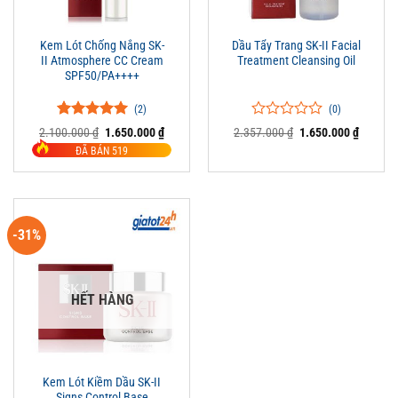
Kem Lót Chống Nắng SK-
Dầu Tẩy Trang SK-II Facial
II Atmosphere CC Cream
Treatment Cleansing Oil
SPF50/PA++++
(2)
(0)
5.00
2
trên 5
0
0
Giá
Giá
Giá
Giá
2.100.000
₫
1.650.000
₫
2.357.000
₫
1.650.000
₫
đánh giá
gốc
hiện
trên
gốc
hiện
ĐÃ BÁN 519
là:
tại
là:
tại
5
2.100.000 ₫.
là:
2.357.000 ₫.
là:
đánh
1.650.000 ₫.
1.650.0
giá
-31%
HẾT HÀNG
Kem Lót Kiềm Dầu SK-II
Signs Control Base