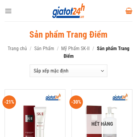
Bỏ
qua
nội
dung
Sản phẩm Trang Điểm
Trang chủ
/
Sản Phẩm
/
Mỹ Phẩm SK-II
/
Sản phẩm Trang
Điểm
-21%
-30%
HẾT HÀNG